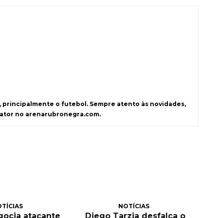
s, principalmente o futebol. Sempre atento às novidades,
dator no arenarubronegra.com.
TÍCIAS
NOTÍCIAS
egocia atacante
Diego Tarzia desfalca o