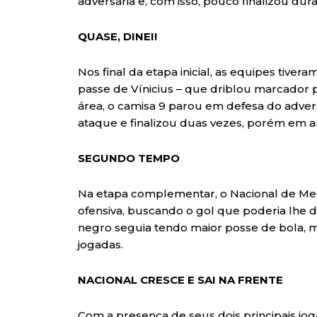
adversária e, com isso, pouco finalizou dur
QUASE, DINEI!
Nos final da etapa inicial, as equipes tive
passe de Vínicius – que driblou marcador p
área, o camisa 9 parou em defesa do advers
ataque e finalizou duas vezes, porém em 
SEGUNDO TEMPO
Na etapa complementar, o Nacional de Me
ofensiva, buscando o gol que poderia lhe da
negro seguia tendo maior posse de bola, m
jogadas.
NACIONAL CRESCE E SAI NA FRENTE
Com a presença de seus dois principais jo