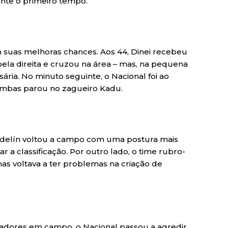
ante o primeiro tempo.
ram suas melhoras chances. Aos 44, Dinei recebeu
ela direita e cruzou na área – mas, na pequena
ária. No minuto seguinte, o Nacional foi ao
ambas parou no zagueiro Kadu.
delín voltou a campo com uma postura mais
r a classificação. Por outro lado, o time rubro-
as voltava a ter problemas na criação de
gadores em campo, o Nacional passou a agredir