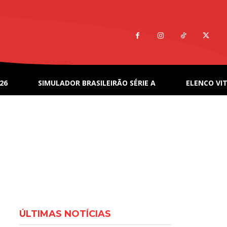
26
SIMULADOR BRASILEIRÃO SÉRIE A
ELENCO VIT
ÚLTIMAS NOTÍCIAS