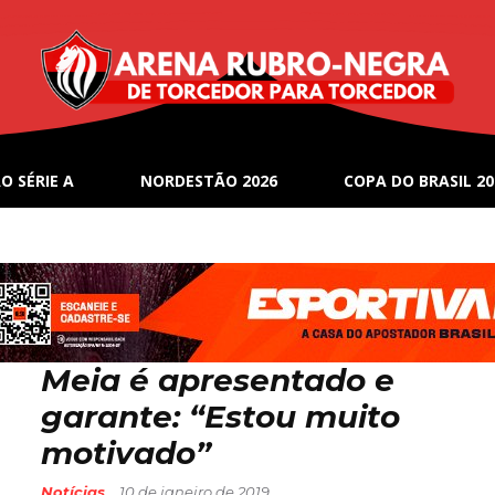
ota
- Page 564
 e torcedor do Colossal Esporte Clube Vitória.
O SÉRIE A
NORDESTÃO 2026
COPA DO BRASIL 20
ents
Meia é apresentado e
garante: “Estou muito
motivado”
Notícias
10 de janeiro de 2019