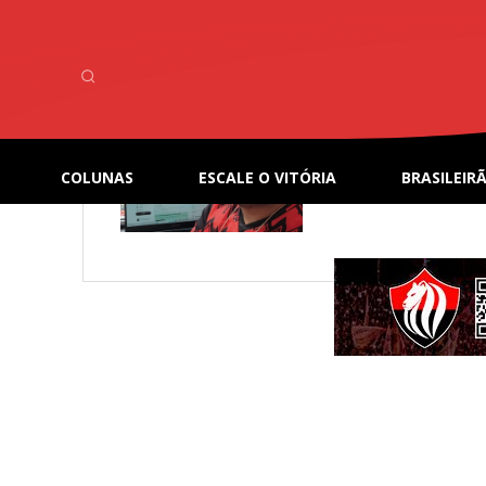
Heider M
30 anos, jornalista
COLUNAS
ESCALE O VITÓRIA
BRASILEIRÃ
7020 Posts
0 Comm