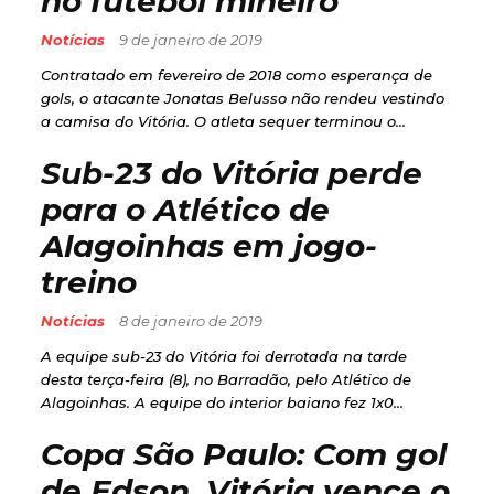
no futebol mineiro
Notícias
9 de janeiro de 2019
Contratado em fevereiro de 2018 como esperança de
gols, o atacante Jonatas Belusso não rendeu vestindo
a camisa do Vitória. O atleta sequer terminou o...
Sub-23 do Vitória perde
para o Atlético de
Alagoinhas em jogo-
treino
Notícias
8 de janeiro de 2019
A equipe sub-23 do Vitória foi derrotada na tarde
desta terça-feira (8), no Barradão, pelo Atlético de
Alagoinhas. A equipe do interior baiano fez 1x0...
Copa São Paulo: Com gol
de Edson, Vitória vence o