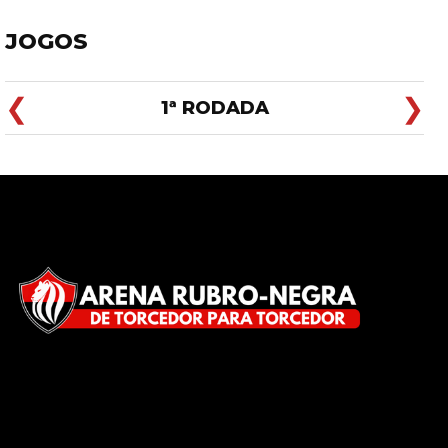
JOGOS
❮
❯
1ª RODADA