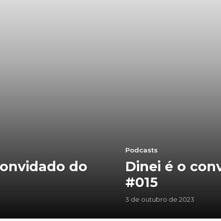
Podcasts
convidado do
Dinei é o co
#015
3 de outubro de 2023