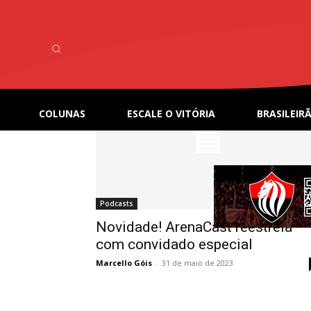
Home
Tags
ArenaCast
Tag: ArenaCast
COLUNAS
ESCALE O VITÓRIA
BRASILEIRÃ
Podcasts
Novidade! ArenaCast reestreia
com convidado especial
Marcello Góis
-
31 de maio de 2023