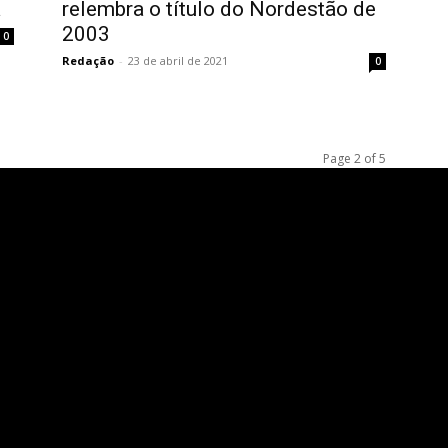
a
relembra o título do Nordestão de
2003
0
Redação
-
23 de abril de 2021
0
Page 2 of 5