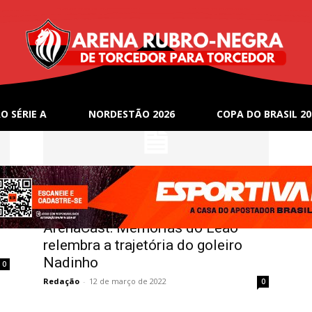
O SÉRIE A
NORDESTÃO 2026
COPA DO BRASIL 20
Memórias do Leão
ArenaCast: Memórias do Leão
relembra a trajetória do goleiro
Nadinho
0
Redação
-
12 de março de 2022
0