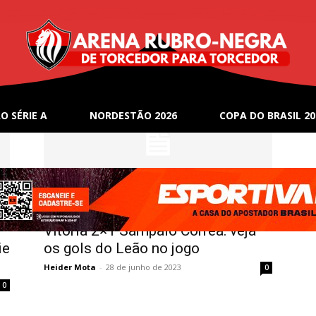
O SÉRIE A
NORDESTÃO 2026
COPA DO BRASIL 20
Notícias
Vitória 2×1 Sampaio Corrêa: veja
ie
os gols do Leão no jogo
Heider Mota
-
28 de junho de 2023
0
0