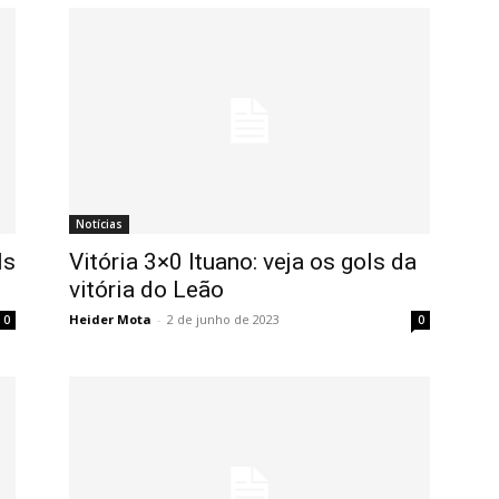
Notícias
ls
Vitória 3×0 Ituano: veja os gols da
vitória do Leão
Heider Mota
-
2 de junho de 2023
0
0