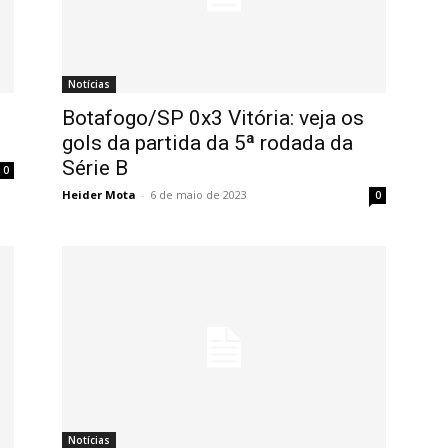
Notícias
Botafogo/SP 0x3 Vitória: veja os
gols da partida da 5ª rodada da
Série B
0
Heider Mota
-
6 de maio de 2023
0
Notícias