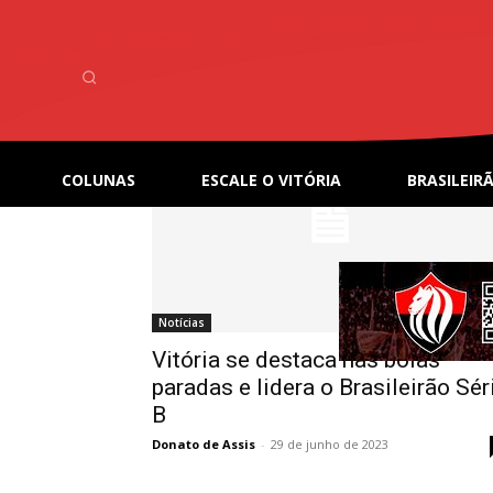
Home
Tags
Gols
Tag: Gols
COLUNAS
ESCALE O VITÓRIA
BRASILEIRÃ
Notícias
Vitória se destaca nas bolas
paradas e lidera o Brasileirão Sér
B
Donato de Assis
-
29 de junho de 2023