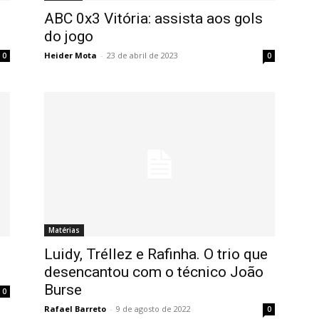
ABC 0x3 Vitória: assista aos gols
do jogo
Heider Mota
-
23 de abril de 2023
0
0
Matérias
Luidy, Tréllez e Rafinha. O trio que
desencantou com o técnico João
Burse
0
Rafael Barreto
-
9 de agosto de 2022
0