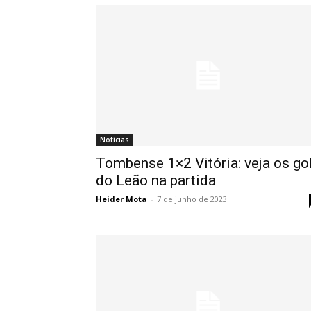
Notícias
Tombense 1×2 Vitória: veja os go
do Leão na partida
Heider Mota
-
7 de junho de 2023