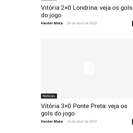
Vitória 2×0 Londrina: veja os gols
do jogo
Heider Mota
-
28 de abril de 2023
Notícias
Vitória 3×0 Ponte Preta: veja os
gols do jogo
Heider Mota
-
16 de abril de 2023