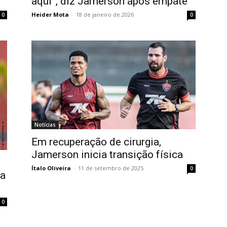
aqui”, diz Jamerson após empate
Heider Mota
-
18 de janeiro de 2026
0
0
Notícias
Em recuperação de cirurgia,
Jamerson inicia transição física
Ítalo Oliveira
-
11 de setembro de 2025
0
ia
0