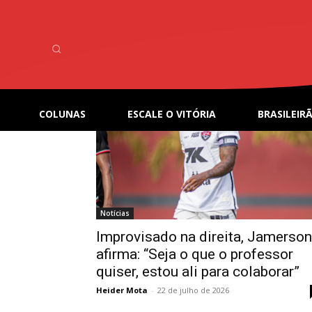
Home
Tags
Jamerson
Tag: Jamerson
COLUNAS
ESCALE O VITÓRIA
BRASILEIRÃ
Notícias
Improvisado na direita, Jamerson
afirma: “Seja o que o professor
quiser, estou ali para colaborar”
Heider Mota
-
22 de julho de 2026