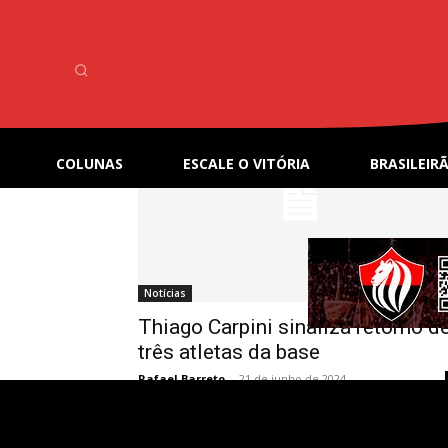
Home
Tags
Julho
Tag: Julho
COLUNAS
ESCALE O VITÓRIA
BRASILEIRÃ
Notícias
Thiago Carpini sinaliza retorno d
três atletas da base
Rafael Barreto
-
21 de junho de 2024