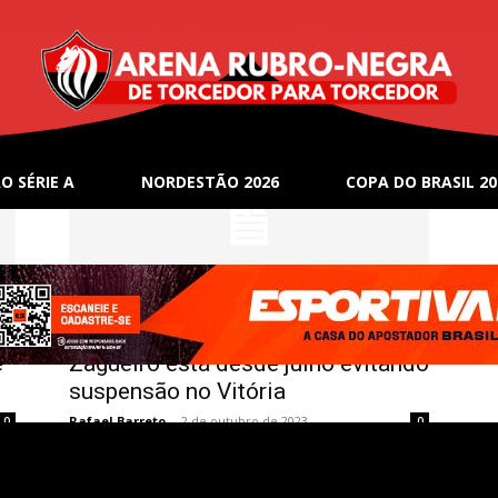
O SÉRIE A
NORDESTÃO 2026
COPA DO BRASIL 20
Notícias
e
Zagueiro está desde julho evitando
suspensão no Vitória
Rafael Barreto
-
2 de outubro de 2023
0
0