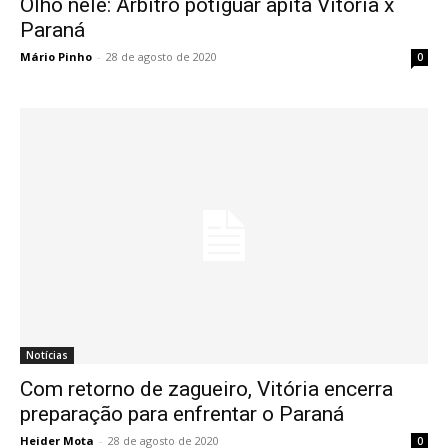
Olho nele: Árbitro potiguar apita Vitória x
Paraná
Mário Pinho
-
28 de agosto de 2020
0
Notícias
Com retorno de zagueiro, Vitória encerra
preparação para enfrentar o Paraná
Heider Mota
-
28 de agosto de 2020
0