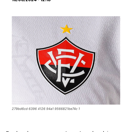
279bd6cd 6396 4126 94a1 9566821be74c 1