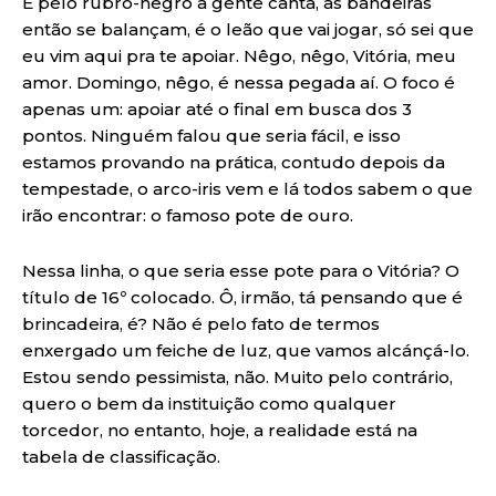
E pelo rubro-negro a gente canta, as bandeiras
então se balançam, é o leão que vai jogar, só sei que
eu vim aqui pra te apoiar. Nêgo, nêgo, Vitória, meu
amor. Domingo, nêgo, é nessa pegada aí. O foco é
apenas um: apoiar até o final em busca dos 3
pontos. Ninguém falou que seria fácil, e isso
estamos provando na prática, contudo depois da
tempestade, o arco-iris vem e lá todos sabem o que
irão encontrar: o famoso pote de ouro.
Nessa linha, o que seria esse pote para o Vitória? O
título de 16º colocado. Ô, irmão, tá pensando que é
brincadeira, é? Não é pelo fato de termos
enxergado um feiche de luz, que vamos alcánçá-lo.
Estou sendo pessimista, não. Muito pelo contrário,
quero o bem da instituição como qualquer
torcedor, no entanto, hoje, a realidade está na
tabela de classificação.