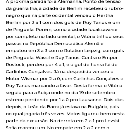
A próxima parada foi a Alemanha. Ponto de tensão
da guerra fria, a cidade de Berlim recebeu o rubro-
negro que na parte ocidental venceu o Hertha
Berlim por 3 a 1 com dois gols de Ruy Tanus e um
de Pinguela. Porém, como a cidade localizava-se
por completo no lado oriental, o Vitória trilhou seus
passos na República Democrática Alemã e
empatou em 3 a 3 com o Rotation Leipzig, com gols
de Pinguela, Wassil e Ruy Tanus. Contra o Empor
Rostock, perdeu por 4 a 1, e o gol de honra foi de
Carlinhos Gonçalves. Já na despedida venceu o
Motor Wismar por 2 a 0, com Carlinhos Gonçalves e
Ruy Tanus marcando a favor. Desta forma, o Vitória
seguiu para a Suiça onde no dia 19 de setembro
estreou perdendo por 1 a 0 pro Lausanne. Dois dias
depois, o Leão da Barra já estava na Bulgária, país
no qual jogaria três vezes. Matos figurou bem nesta
parte da excursão. Na derrota em 2 a 1 pro Levski
Sofia marcou um. No empate em 2 a 2 com o