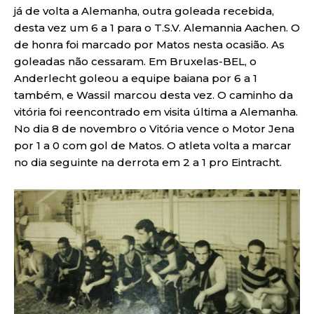
já de volta a Alemanha, outra goleada recebida,
desta vez um 6 a 1 para o T.S.V. Alemannia Aachen. O
de honra foi marcado por Matos nesta ocasião. As
goleadas não cessaram. Em Bruxelas-BEL, o
Anderlecht goleou a equipe baiana por 6 a 1
também, e Wassil marcou desta vez. O caminho da
vitória foi reencontrado em visita última a Alemanha.
No dia 8 de novembro o Vitória vence o Motor Jena
por 1 a 0 com gol de Matos. O atleta volta a marcar
no dia seguinte na derrota em 2 a 1 pro Eintracht.