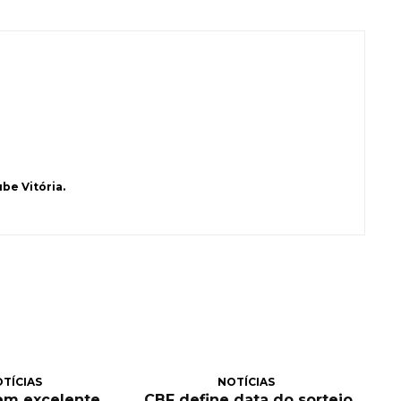
be Vitória.
TÍCIAS
NOTÍCIAS
tem excelente
CBF define data do sorteio