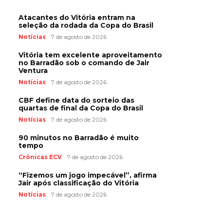
Atacantes do Vitória entram na
seleção da rodada da Copa do Brasil
Notícias
7 de agosto de 2026
Vitória tem excelente aproveitamento
no Barradão sob o comando de Jair
Ventura
Notícias
7 de agosto de 2026
CBF define data do sorteio das
quartas de final da Copa do Brasil
Notícias
7 de agosto de 2026
90 minutos no Barradão é muito
tempo
Crônicas ECV
7 de agosto de 2026
“Fizemos um jogo impecável”, afirma
Jair após classificação do Vitória
Notícias
7 de agosto de 2026