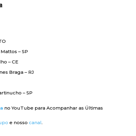
a
 TO
Mattos – SP
lho – CE
es Braga – RJ
rtinucho – SP
ra
no YouTube para Acompanhar as Últimas
upo
e nosso
canal
.