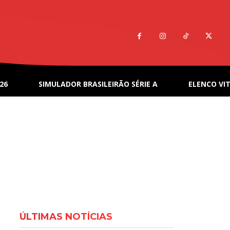
26
SIMULADOR BRASILEIRÃO SÉRIE A
ELENCO VIT
ÚLTIMAS NOTÍCIAS