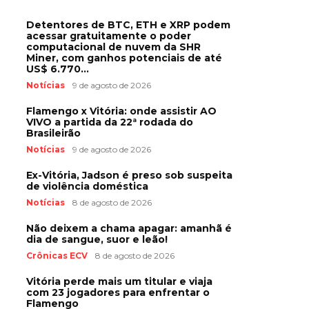
Detentores de BTC, ETH e XRP podem
acessar gratuitamente o poder
computacional de nuvem da SHR
Miner, com ganhos potenciais de até
US$ 6.770...
Notícias
9 de agosto de 2026
Flamengo x Vitória: onde assistir AO
VIVO a partida da 22ª rodada do
Brasileirão
Notícias
9 de agosto de 2026
Ex-Vitória, Jadson é preso sob suspeita
de violência doméstica
Notícias
8 de agosto de 2026
Não deixem a chama apagar: amanhã é
dia de sangue, suor e leão!
Crônicas ECV
8 de agosto de 2026
Vitória perde mais um titular e viaja
com 23 jogadores para enfrentar o
Flamengo