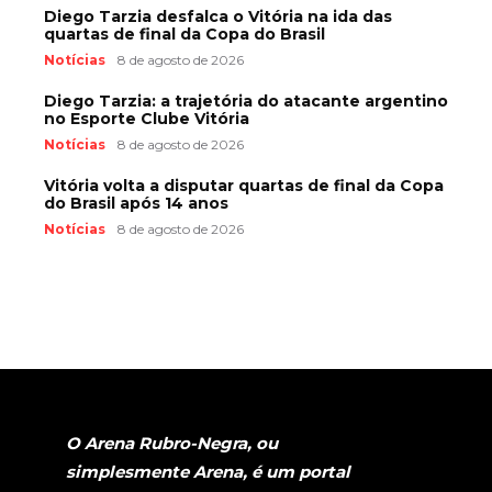
Diego Tarzia desfalca o Vitória na ida das
quartas de final da Copa do Brasil
Notícias
8 de agosto de 2026
Diego Tarzia: a trajetória do atacante argentino
no Esporte Clube Vitória
Notícias
8 de agosto de 2026
Vitória volta a disputar quartas de final da Copa
do Brasil após 14 anos
Notícias
8 de agosto de 2026
O Arena Rubro-Negra, ou
simplesmente Arena, é um portal