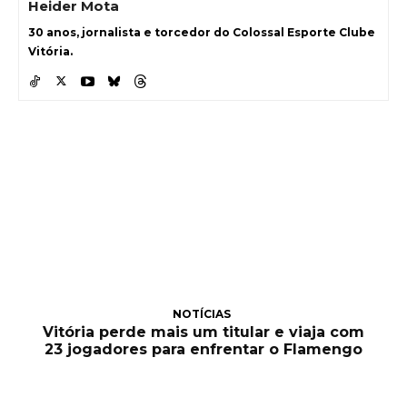
Heider Mota
30 anos, jornalista e torcedor do Colossal Esporte Clube
Vitória.
NOTÍCIAS
Vitória perde mais um titular e viaja com
23 jogadores para enfrentar o Flamengo