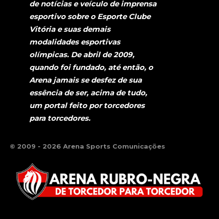
de notícias e veículo de imprensa
esportivo sobre o Esporte Clube
Vitória e suas demais
modalidades esportivas
olímpicas. De abril de 2009,
quando foi fundado, até então, o
Arena jamais se desfez de sua
essência de ser, acima de tudo,
um portal feito por torcedores
para torcedores.
© 2009 - 2026 Arena Sports Comunicações