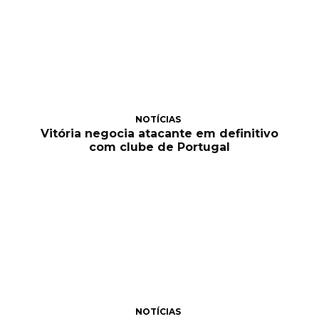
NOTÍCIAS
Vitória negocia atacante em definitivo
com clube de Portugal
NOTÍCIAS