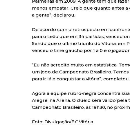
Palmeiras em 2009. A gente tem que fazer d
menos empatar. Creio que quanto antes a 
a gente”, declarou.
De acordo com o retrospecto em confronto 
para o Leão que em 34 partidas, venceu on
Sendo que o último triunfo do Vitória, em 
venceu o time gaúcho por 1 a 0 e o jogador
“Eu não acredito muito em estatística. Temo
um jogo de Campeonato Brasileiro. Temos q
para ir lá e conquistar a vitória”, completou.
Agora a equipe rubro-negra concentra suas
Alegre, na Arena. O duelo será válido pela
Campeonato Brasileiro, às 19h30, no próxi
Foto: Divulgação/E.C.Vitória