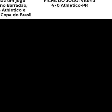
 faz um jogo
FICHA DO JOGO: Vitória
no Barradão,
4×0 Athletico-PR
 Athletico e
Copa do Brasil