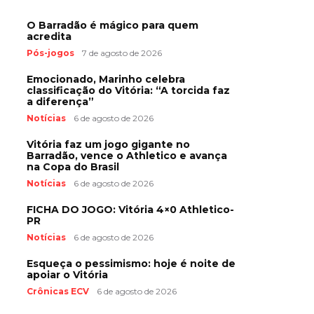
O Barradão é mágico para quem
acredita
Pós-jogos
7 de agosto de 2026
Emocionado, Marinho celebra
classificação do Vitória: “A torcida faz
a diferença”
Notícias
6 de agosto de 2026
Vitória faz um jogo gigante no
Barradão, vence o Athletico e avança
na Copa do Brasil
Notícias
6 de agosto de 2026
FICHA DO JOGO: Vitória 4×0 Athletico-
PR
Notícias
6 de agosto de 2026
Esqueça o pessimismo: hoje é noite de
apoiar o Vitória
Crônicas ECV
6 de agosto de 2026