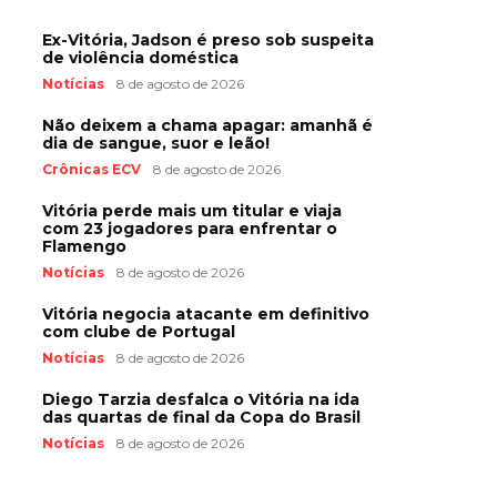
Ex-Vitória, Jadson é preso sob suspeita
de violência doméstica
Notícias
8 de agosto de 2026
Não deixem a chama apagar: amanhã é
dia de sangue, suor e leão!
Crônicas ECV
8 de agosto de 2026
Vitória perde mais um titular e viaja
com 23 jogadores para enfrentar o
Flamengo
Notícias
8 de agosto de 2026
Vitória negocia atacante em definitivo
com clube de Portugal
Notícias
8 de agosto de 2026
Diego Tarzia desfalca o Vitória na ida
das quartas de final da Copa do Brasil
Notícias
8 de agosto de 2026