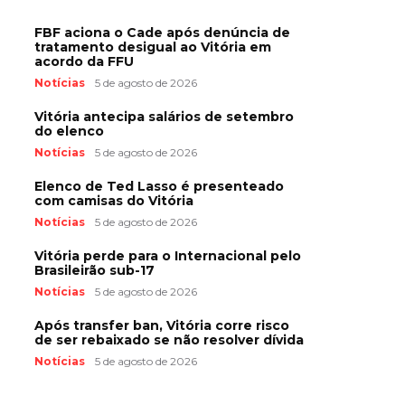
FBF aciona o Cade após denúncia de
tratamento desigual ao Vitória em
acordo da FFU
Notícias
5 de agosto de 2026
Vitória antecipa salários de setembro
do elenco
Notícias
5 de agosto de 2026
Elenco de Ted Lasso é presenteado
com camisas do Vitória
Notícias
5 de agosto de 2026
Vitória perde para o Internacional pelo
Brasileirão sub-17
Notícias
5 de agosto de 2026
Após transfer ban, Vitória corre risco
de ser rebaixado se não resolver dívida
Notícias
5 de agosto de 2026