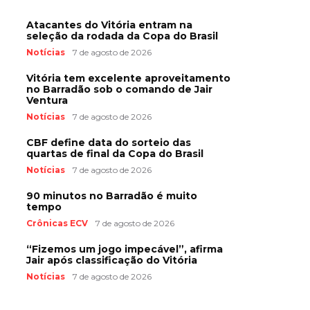
Atacantes do Vitória entram na
seleção da rodada da Copa do Brasil
Notícias
7 de agosto de 2026
Vitória tem excelente aproveitamento
no Barradão sob o comando de Jair
Ventura
Notícias
7 de agosto de 2026
CBF define data do sorteio das
quartas de final da Copa do Brasil
Notícias
7 de agosto de 2026
90 minutos no Barradão é muito
tempo
Crônicas ECV
7 de agosto de 2026
“Fizemos um jogo impecável”, afirma
Jair após classificação do Vitória
Notícias
7 de agosto de 2026