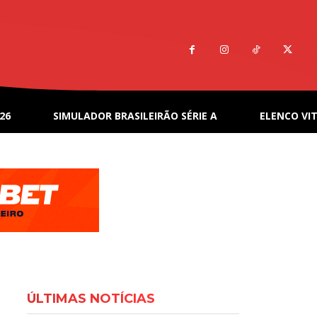
26
SIMULADOR BRASILEIRÃO SÉRIE A
ELENCO VIT
ÚLTIMAS NOTÍCIAS