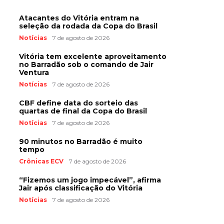
Atacantes do Vitória entram na
seleção da rodada da Copa do Brasil
Notícias
7 de agosto de 2026
Vitória tem excelente aproveitamento
no Barradão sob o comando de Jair
Ventura
Notícias
7 de agosto de 2026
CBF define data do sorteio das
quartas de final da Copa do Brasil
Notícias
7 de agosto de 2026
90 minutos no Barradão é muito
tempo
Crônicas ECV
7 de agosto de 2026
“Fizemos um jogo impecável”, afirma
Jair após classificação do Vitória
Notícias
7 de agosto de 2026