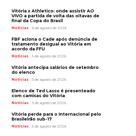
Vitória x Athletico: onde assistir AO
VIVO a partida de volta das oitavas de
final da Copa do Brasil
Notícias
6 de agosto de 2026
FBF aciona o Cade após denúncia de
tratamento desigual ao Vitória em
acordo da FFU
Notícias
5 de agosto de 2026
Vitória antecipa salários de setembro
do elenco
Notícias
5 de agosto de 2026
Elenco de Ted Lasso é presenteado
com camisas do Vitória
Notícias
5 de agosto de 2026
Vitória perde para o Internacional pelo
Brasileirão sub-17
Notícias
5 de agosto de 2026