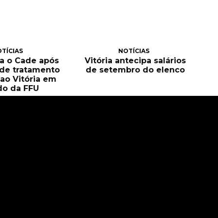
TÍCIAS
NOTÍCIAS
a o Cade após
Vitória antecipa salários
de tratamento
de setembro do elenco
 ao Vitória em
do da FFU