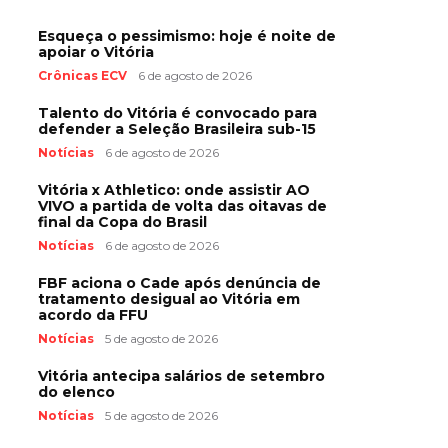
Esqueça o pessimismo: hoje é noite de
apoiar o Vitória
Crônicas ECV
6 de agosto de 2026
Talento do Vitória é convocado para
defender a Seleção Brasileira sub-15
Notícias
6 de agosto de 2026
Vitória x Athletico: onde assistir AO
VIVO a partida de volta das oitavas de
final da Copa do Brasil
Notícias
6 de agosto de 2026
FBF aciona o Cade após denúncia de
tratamento desigual ao Vitória em
acordo da FFU
Notícias
5 de agosto de 2026
Vitória antecipa salários de setembro
do elenco
Notícias
5 de agosto de 2026