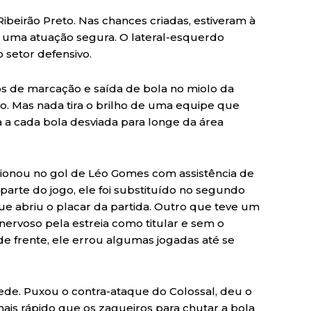
Ribeirão Preto. Nas chances criadas, estiveram à
s uma atuação segura. O lateral-esquerdo
setor defensivo.
os de marcação e saída de bola no miolo da
 Mas nada tira o brilho de uma equipe que
a a cada bola desviada para longe da área
cionou no gol de Léo Gomes com assistência de
arte do jogo, ele foi substituído no segundo
ue abriu o placar da partida. Outro que teve um
 nervoso pela estreia como titular e sem o
 frente, ele errou algumas jogadas até se
rede. Puxou o contra-ataque do Colossal, deu o
mais rápido que os zagueiros para chutar a bola