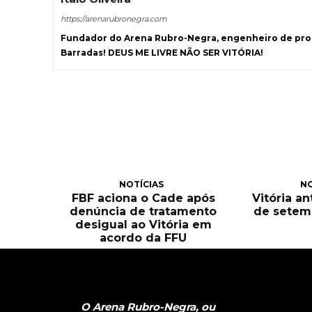
https://arenarubronegra.com
Fundador do Arena Rubro-Negra, engenheiro de prod
Barradas! DEUS ME LIVRE NÃO SER VITÓRIA!
NOTÍCIAS
NO
FBF aciona o Cade após
Vitória an
denúncia de tratamento
de setem
desigual ao Vitória em
acordo da FFU
O Arena Rubro-Negra, ou