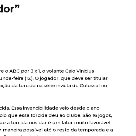
dor”
 o ABC por 3 x 1, o volante Caio Vinicius
nda-feira (12). O jogador, que deve ser titular
ação da torcida na série invicta do Colossal no
ida. Essa invencibilidade veio desde o ano
o que essa torcida deu ao clube. São 16 jogos,
que a torcida nos dar é um fator muito favorável
 maneira possível até o resto da temporada e a