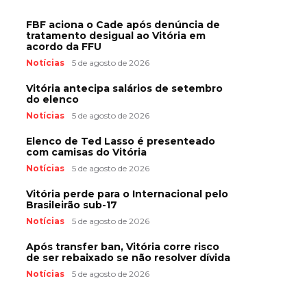
FBF aciona o Cade após denúncia de
tratamento desigual ao Vitória em
acordo da FFU
Notícias
5 de agosto de 2026
Vitória antecipa salários de setembro
do elenco
Notícias
5 de agosto de 2026
Elenco de Ted Lasso é presenteado
com camisas do Vitória
Notícias
5 de agosto de 2026
Vitória perde para o Internacional pelo
Brasileirão sub-17
Notícias
5 de agosto de 2026
Após transfer ban, Vitória corre risco
de ser rebaixado se não resolver dívida
Notícias
5 de agosto de 2026