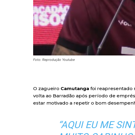
Foto: Reprodução Youtube
O zagueiro
Camutanga
foi reapresentado n
volta ao Barradão após período de emprést
estar motivado a repetir o bom desempenh
“AQUI EU ME SI