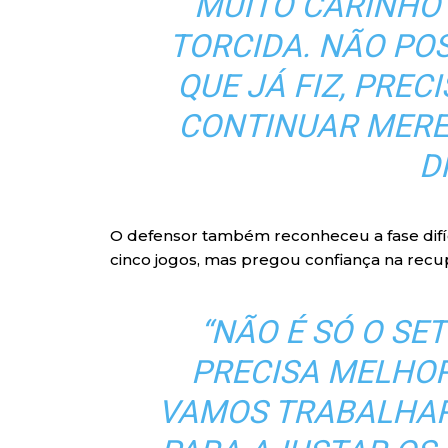
MUITO CARINHO 
TORCIDA. NÃO PO
QUE JÁ FIZ, PREC
CONTINUAR MEREC
D
O defensor também reconheceu a fase difíci
cinco jogos, mas pregou confiança na recu
“NÃO É SÓ O SE
PRECISA MELHOR
VAMOS TRABALHAR