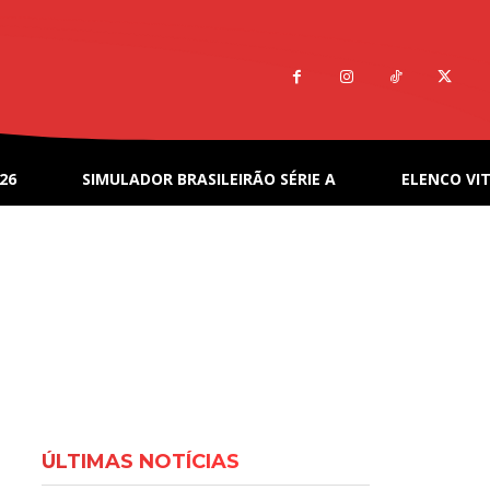
26
SIMULADOR BRASILEIRÃO SÉRIE A
ELENCO VIT
ÚLTIMAS NOTÍCIAS