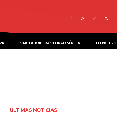
26
SIMULADOR BRASILEIRÃO SÉRIE A
ELENCO VIT
ÚLTIMAS NOTÍCIAS