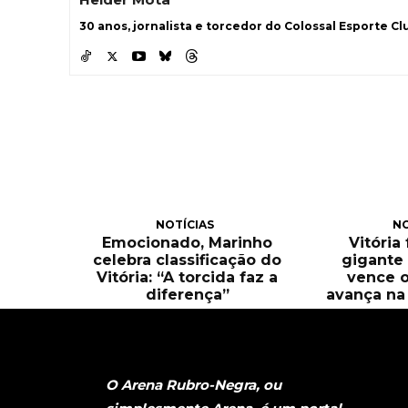
30 anos, jornalista e torcedor do Colossal Esporte Clu
NOTÍCIAS
NO
Emocionado, Marinho
Vitória
celebra classificação do
gigante 
Vitória: “A torcida faz a
vence o
diferença”
avança na 
O Arena Rubro-Negra, ou