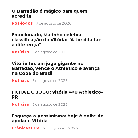
O Barradão é mágico para quem
acredita
Pós-jogos
7 de agosto de 2026
Emocionado, Marinho celebra
classificação do Vitória: “A torcida faz
a diferença”
Notícias
6 de agosto de 2026
Vitória faz um jogo gigante no
Barradão, vence o Athletico e avança
na Copa do Brasil
Notícias
6 de agosto de 2026
FICHA DO JOGO: Vitória 4×0 Athletico-
PR
Notícias
6 de agosto de 2026
Esqueça o pessimismo: hoje é noite de
apoiar o Vitória
Crônicas ECV
6 de agosto de 2026