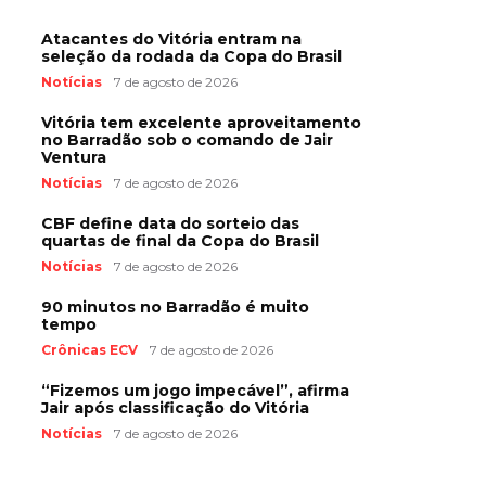
Atacantes do Vitória entram na
seleção da rodada da Copa do Brasil
Notícias
7 de agosto de 2026
Vitória tem excelente aproveitamento
no Barradão sob o comando de Jair
Ventura
Notícias
7 de agosto de 2026
CBF define data do sorteio das
quartas de final da Copa do Brasil
Notícias
7 de agosto de 2026
90 minutos no Barradão é muito
tempo
Crônicas ECV
7 de agosto de 2026
“Fizemos um jogo impecável”, afirma
Jair após classificação do Vitória
Notícias
7 de agosto de 2026