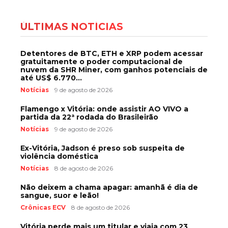
ÚLTIMAS NOTÍCIAS
Detentores de BTC, ETH e XRP podem acessar
gratuitamente o poder computacional de
nuvem da SHR Miner, com ganhos potenciais de
até US$ 6.770...
Notícias
9 de agosto de 2026
Flamengo x Vitória: onde assistir AO VIVO a
partida da 22ª rodada do Brasileirão
Notícias
9 de agosto de 2026
Ex-Vitória, Jadson é preso sob suspeita de
violência doméstica
Notícias
8 de agosto de 2026
Não deixem a chama apagar: amanhã é dia de
sangue, suor e leão!
Crônicas ECV
8 de agosto de 2026
Vitória perde mais um titular e viaja com 23