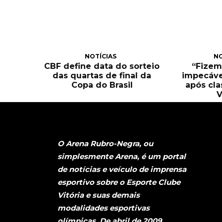
NOTÍCIAS
NO
CBF define data do sorteio
“Fizem
das quartas de final da
impecável
Copa do Brasil
após cla
V
O Arena Rubro-Negra, ou
simplesmente Arena, é um portal
de notícias e veículo de imprensa
esportivo sobre o Esporte Clube
Vitória e suas demais
modalidades esportivas
olímpicas. De abril de 2009,