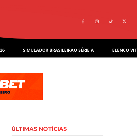
26
SIMULADOR BRASILEIRÃO SÉRIE A
ELENCO VIT
ÚLTIMAS NOTÍCIAS