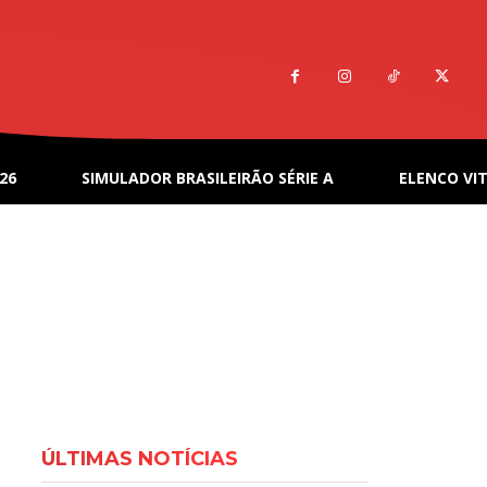
26
SIMULADOR BRASILEIRÃO SÉRIE A
ELENCO VIT
ÚLTIMAS NOTÍCIAS