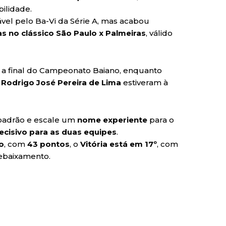
bilidade.
ável pelo Ba-Vi da Série A, mas acabou
 no clássico São Paulo x Palmeiras
, válido
 a final do Campeonato Baiano, enquanto
e
Rodrigo José Pereira de Lima
estiveram à
 padrão e escale um
nome experiente
para o
ecisivo para as duas equipes
.
o
, com
43 pontos
, o
Vitória está em 17º
, com
rebaixamento.