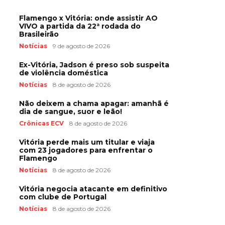
Flamengo x Vitória: onde assistir AO
VIVO a partida da 22ª rodada do
Brasileirão
Notícias
9 de agosto de 2026
Ex-Vitória, Jadson é preso sob suspeita
de violência doméstica
Notícias
8 de agosto de 2026
Não deixem a chama apagar: amanhã é
dia de sangue, suor e leão!
Crônicas ECV
8 de agosto de 2026
Vitória perde mais um titular e viaja
com 23 jogadores para enfrentar o
Flamengo
Notícias
8 de agosto de 2026
Vitória negocia atacante em definitivo
com clube de Portugal
Notícias
8 de agosto de 2026