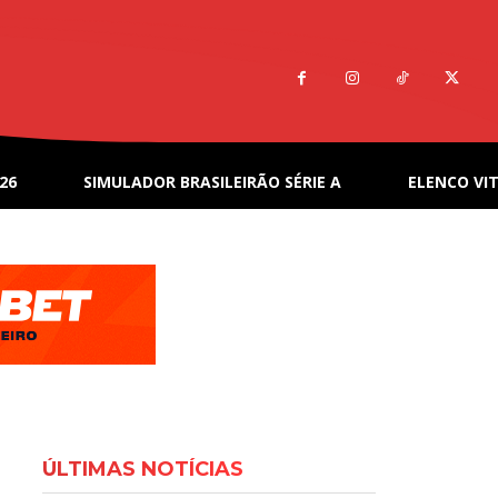
26
SIMULADOR BRASILEIRÃO SÉRIE A
ELENCO VIT
ÚLTIMAS NOTÍCIAS