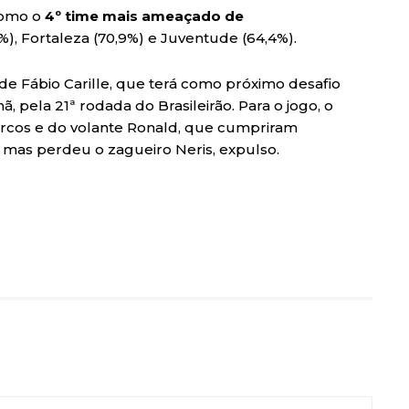
como o
4º time mais ameaçado de
8%), Fortaleza (70,9%) e Juventude (64,4%).
e de Fábio Carille, que terá como próximo desafio
, pela 21ª rodada do Brasileirão. Para o jogo, o
arcos e do volante Ronald, que cumpriram
 mas perdeu o zagueiro Neris, expulso.