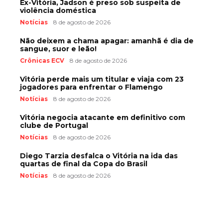
Ex-Vitória, Jadson é preso sob suspeita de
violência doméstica
Notícias
8 de agosto de 2026
Não deixem a chama apagar: amanhã é dia de
sangue, suor e leão!
Crônicas ECV
8 de agosto de 2026
Vitória perde mais um titular e viaja com 23
jogadores para enfrentar o Flamengo
Notícias
8 de agosto de 2026
Vitória negocia atacante em definitivo com
clube de Portugal
Notícias
8 de agosto de 2026
Diego Tarzia desfalca o Vitória na ida das
quartas de final da Copa do Brasil
Notícias
8 de agosto de 2026