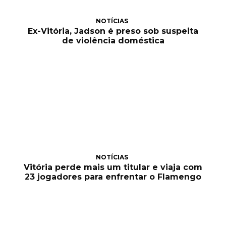
NOTÍCIAS
Ex-Vitória, Jadson é preso sob suspeita
de violência doméstica
NOTÍCIAS
Vitória perde mais um titular e viaja com
23 jogadores para enfrentar o Flamengo