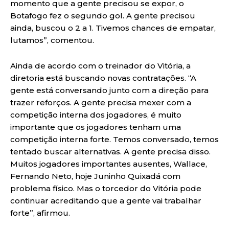
momento que a gente precisou se expor, o
Botafogo fez o segundo gol. A gente precisou
ainda, buscou o 2 a 1. Tivemos chances de empatar,
lutamos”, comentou.
Ainda de acordo com o treinador do Vitória, a
diretoria está buscando novas contratações. “A
gente está conversando junto com a direção para
trazer reforços. A gente precisa mexer com a
competição interna dos jogadores, é muito
importante que os jogadores tenham uma
competição interna forte. Temos conversado, temos
tentado buscar alternativas. A gente precisa disso.
Muitos jogadores importantes ausentes, Wallace,
Fernando Neto, hoje Juninho Quixadá com
problema físico. Mas o torcedor do Vitória pode
continuar acreditando que a gente vai trabalhar
forte”, afirmou.