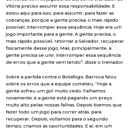
Vitória preciso assumir essa responsabilidade. E
estou aqui para isso, para assumir, para fazer as
cobranças, porque a gente precisa, o mais rápido
possível, interromper essa sequência. Hoje era um
jogo importante para a gente. A gente precisa, o
mais rápido possível, retornar a Salvador, recuperar
fisicamente desse jogo. Mas, principalmente, a
gente precisa se unir, interromper essa sequência
de erros que a gente vem tendo”, disse o treinador.
Sobre a partida contra o Botafogo, Barroca falou
sobre os erros que a equipe cometeu. “Hoje a
gente sofreu um gol muito cedo. Falhamos
novamente, e a gente está pagando um preço
muito alto pelas nossas falhas. Depois tivemos que
fazer todo um jogo para correr atrás, para
recuperar. Depois, voltamos para o segundo
tempo, criamos as oportunidades. E aí, em um