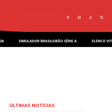
26
SIMULADOR BRASILEIRÃO SÉRIE A
ELENCO VIT
ÚLTIMAS NOTÍCIAS