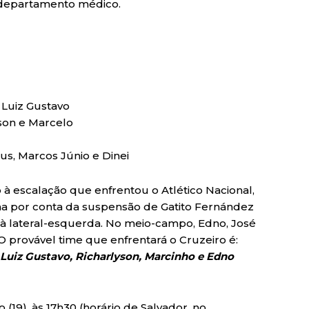
 departamento médico.
 Luiz Gustavo
son e Marcelo
us, Marcos Júnio e Dinei
 escalação que enfrentou o Atlético Nacional,
orna por conta da suspensão de Gatito Fernández
a à lateral-esquerda. No meio-campo, Edno, José
 provável time que enfrentará o Cruzeiro é:
 Luiz Gustavo, Richarlyson, Marcinho e Edno
(19), às 17h30 (horário de Salvador, no