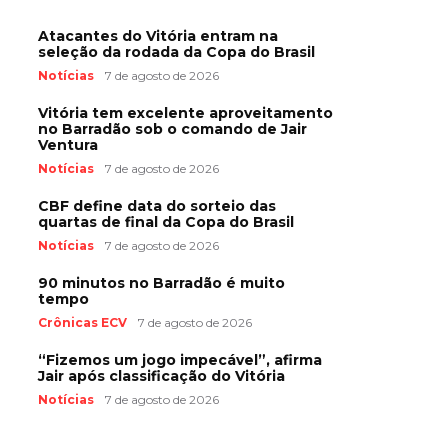
Atacantes do Vitória entram na
seleção da rodada da Copa do Brasil
Notícias
7 de agosto de 2026
Vitória tem excelente aproveitamento
no Barradão sob o comando de Jair
Ventura
Notícias
7 de agosto de 2026
CBF define data do sorteio das
quartas de final da Copa do Brasil
Notícias
7 de agosto de 2026
90 minutos no Barradão é muito
tempo
Crônicas ECV
7 de agosto de 2026
“Fizemos um jogo impecável”, afirma
Jair após classificação do Vitória
Notícias
7 de agosto de 2026