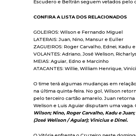
Escudero e Beltrán seguem vetados pelo
CONFIRA A LISTA DOS RELACIONADOS
GOLEIROS: Wilson e Fernando Miguel
LATERAIS: Juan, Nino, Mansur e Euller
ZAGUEIROS: Roger Carvalho, Ednei, Kadu e
VOLANTES: Adriano, José Welison, Richarly
MEIAS: Aguiar, Edno e Marcinho
ATACANTES: Willie, William Henrique, Viníci
O time terá algumas mudanças em relação à
na última quinta-feira. No gol, Wilson ret
pelo terceiro cartão amarelo. Juan retorn
Welison e Luis Aguiar disputam uma vaga. O
Wilson; Nino, Roger Carvalho, Kadu e Juan;
(José Welison / Aguiar); Vinícius e Dinei.
O Vitória enfrenta o Cruzeiro neste domingo 