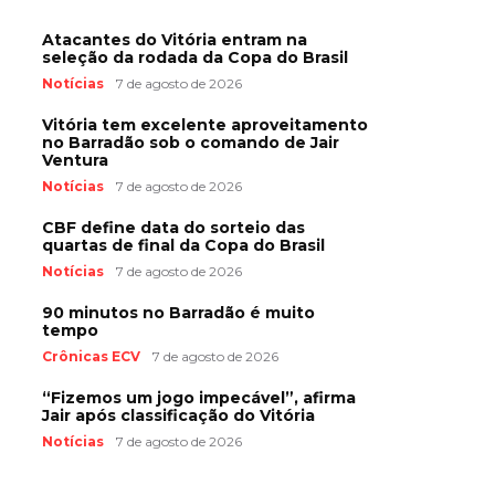
Atacantes do Vitória entram na
seleção da rodada da Copa do Brasil
Notícias
7 de agosto de 2026
Vitória tem excelente aproveitamento
no Barradão sob o comando de Jair
Ventura
Notícias
7 de agosto de 2026
CBF define data do sorteio das
quartas de final da Copa do Brasil
Notícias
7 de agosto de 2026
90 minutos no Barradão é muito
tempo
Crônicas ECV
7 de agosto de 2026
“Fizemos um jogo impecável”, afirma
Jair após classificação do Vitória
Notícias
7 de agosto de 2026