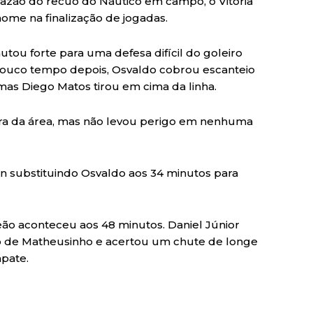
azão do recuo do Náutico em campo, o Vitória
ome na finalização de jogadas.
utou forte para uma defesa difícil do goleiro
 Pouco tempo depois, Osvaldo cobrou escanteio
 mas Diego Matos tirou em cima da linha.
e fora da área, mas não levou perigo em nenhuma
n substituindo Osvaldo aos 34 minutos para
eão aconteceu aos 48 minutos. Daniel Júnior
o de Matheusinho e acertou um chute de longe
mpate.