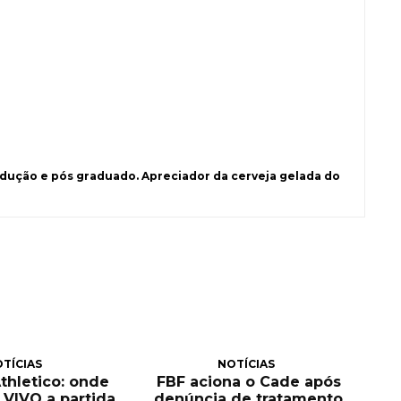
ução e pós graduado. Apreciador da cerveja gelada do
TÍCIAS
NOTÍCIAS
Athletico: onde
FBF aciona o Cade após
O VIVO a partida
denúncia de tratamento