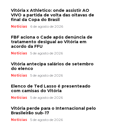
Vitória x Athletico: onde assistir AO
VIVO a partida de volta das oitavas de
final da Copa do Brasil
Notícias
6 de agosto de 2026
FBF aciona o Cade após denúncia de
tratamento desigual ao Vitória em
acordo da FFU
Notícias
5 de agosto de 2026
Vitória antecipa salários de setembro
do elenco
Notícias
5 de agosto de 2026
Elenco de Ted Lasso é presenteado
com camisas do Vitória
Notícias
5 de agosto de 2026
Vitória perde para o Internacional pelo
Brasileirão sub-17
Notícias
5 de agosto de 2026