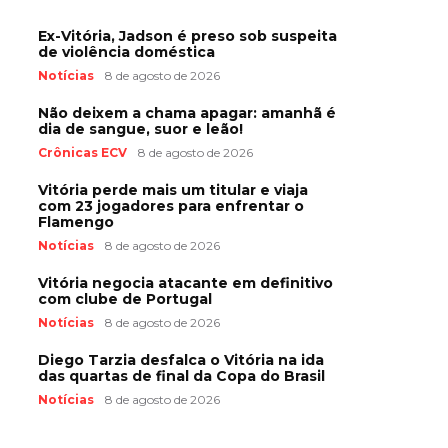
Ex-Vitória, Jadson é preso sob suspeita
de violência doméstica
Notícias
8 de agosto de 2026
Não deixem a chama apagar: amanhã é
dia de sangue, suor e leão!
Crônicas ECV
8 de agosto de 2026
Vitória perde mais um titular e viaja
com 23 jogadores para enfrentar o
Flamengo
Notícias
8 de agosto de 2026
Vitória negocia atacante em definitivo
com clube de Portugal
Notícias
8 de agosto de 2026
Diego Tarzia desfalca o Vitória na ida
das quartas de final da Copa do Brasil
Notícias
8 de agosto de 2026