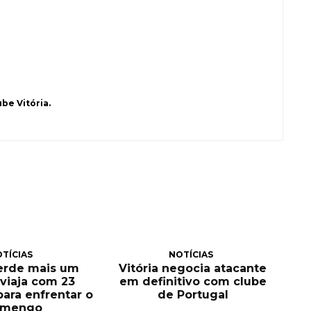
be Vitória.
TÍCIAS
NOTÍCIAS
perde mais um
Vitória negocia atacante
e viaja com 23
em definitivo com clube
para enfrentar o
de Portugal
amengo