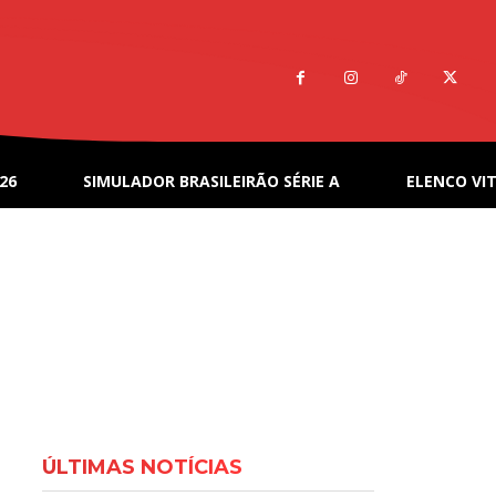
26
SIMULADOR BRASILEIRÃO SÉRIE A
ELENCO VIT
ÚLTIMAS NOTÍCIAS