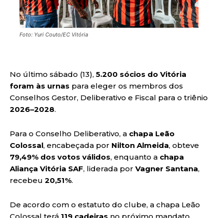
Foto: Yuri Couto/EC Vitória
No último sábado (13),
5.200 sócios do Vitória
foram às urnas
para eleger os membros dos
Conselhos Gestor, Deliberativo e Fiscal para o triênio
2026–2028
.
Para o Conselho Deliberativo, a
chapa Leão
Colossal
, encabeçada por
Nilton Almeida
, obteve
79,49% dos votos válidos
, enquanto a
chapa
Aliança Vitória SAF
, liderada por
Vagner Santana
,
recebeu
20,51%
.
De acordo com o estatuto do clube, a chapa Leão
Colossal terá
119 cadeiras
no próximo mandato,