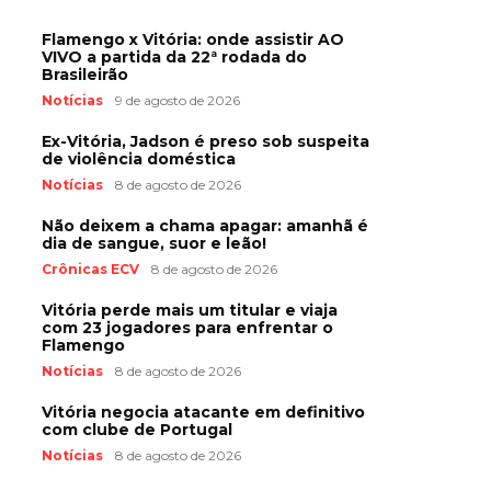
Flamengo x Vitória: onde assistir AO
VIVO a partida da 22ª rodada do
Brasileirão
Notícias
9 de agosto de 2026
Ex-Vitória, Jadson é preso sob suspeita
de violência doméstica
Notícias
8 de agosto de 2026
Não deixem a chama apagar: amanhã é
dia de sangue, suor e leão!
Crônicas ECV
8 de agosto de 2026
Vitória perde mais um titular e viaja
com 23 jogadores para enfrentar o
Flamengo
Notícias
8 de agosto de 2026
Vitória negocia atacante em definitivo
com clube de Portugal
Notícias
8 de agosto de 2026