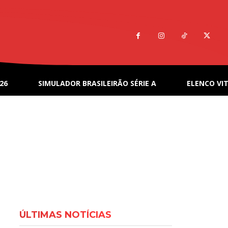
26
SIMULADOR BRASILEIRÃO SÉRIE A
ELENCO VIT
ÚLTIMAS NOTÍCIAS