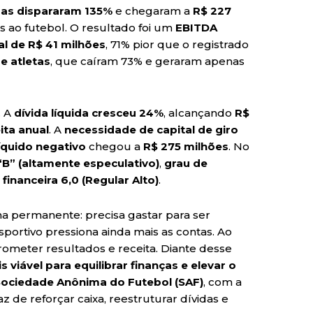
as dispararam 135%
e chegaram a
R$ 227
s ao futebol. O resultado foi um
EBITDA
nal de R$ 41 milhões
, 71% pior que o registrado
e atletas
, que caíram 73% e geraram apenas
. A
dívida líquida cresceu 24%
, alcançando
R$
eita anual
. A
necessidade de capital de giro
íquido negativo
chegou a
R$ 275 milhões
. No
“B” (altamente especulativo)
,
grau de
 financeira 6,0 (Regular Alto)
.
ma permanente: precisa gastar para ser
ortivo pressiona ainda mais as contas. Ao
meter resultados e receita. Diante desse
 viável para equilibrar finanças e elevar o
Sociedade Anônima do Futebol (SAF)
, com a
z de reforçar caixa, reestruturar dívidas e