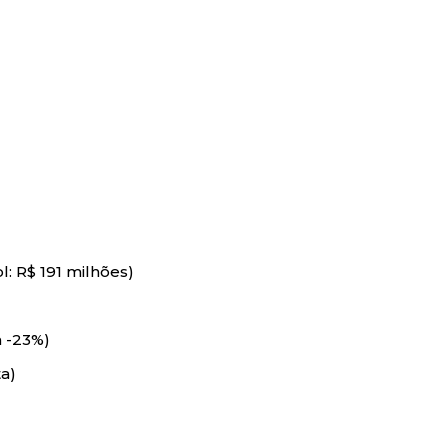
l: R$ 191 milhões)
 -23%)
ta)