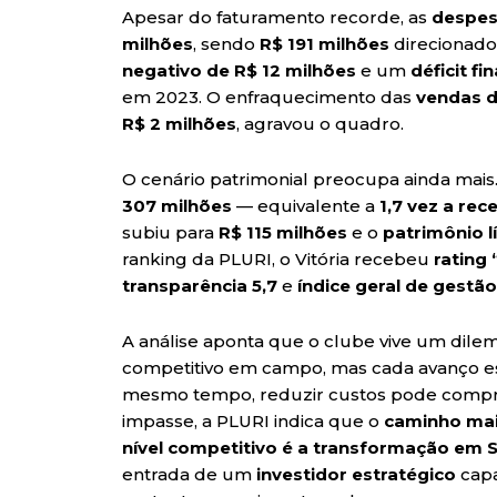
Apesar do faturamento recorde, as
despes
milhões
, sendo
R$ 191 milhões
direcionado
negativo de R$ 12 milhões
e um
déficit fi
em 2023. O enfraquecimento das
vendas d
R$ 2 milhões
, agravou o quadro.
O cenário patrimonial preocupa ainda mais
307 milhões
— equivalente a
1,7 vez a rec
subiu para
R$ 115 milhões
e o
patrimônio l
ranking da PLURI, o Vitória recebeu
rating 
transparência 5,7
e
índice geral de gestão
A análise aponta que o clube vive um dile
competitivo em campo, mas cada avanço esp
mesmo tempo, reduzir custos pode compro
impasse, a PLURI indica que o
caminho mais
nível competitivo é a transformação em 
entrada de um
investidor estratégico
capa