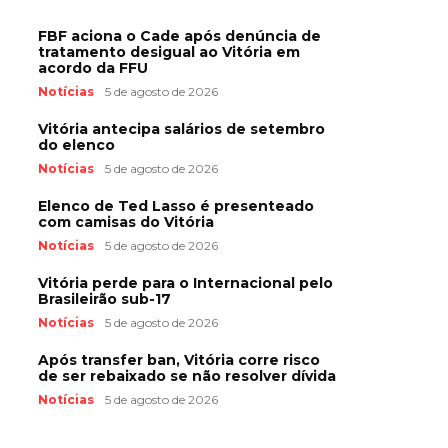
FBF aciona o Cade após denúncia de
tratamento desigual ao Vitória em
acordo da FFU
Notícias
5 de agosto de 2026
Vitória antecipa salários de setembro
do elenco
Notícias
5 de agosto de 2026
Elenco de Ted Lasso é presenteado
com camisas do Vitória
Notícias
5 de agosto de 2026
Vitória perde para o Internacional pelo
Brasileirão sub-17
Notícias
5 de agosto de 2026
Após transfer ban, Vitória corre risco
de ser rebaixado se não resolver dívida
Notícias
5 de agosto de 2026