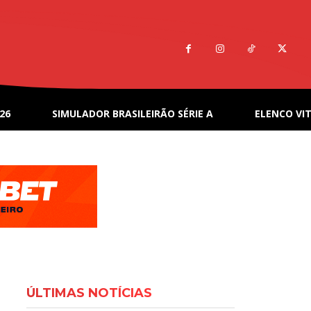
26
SIMULADOR BRASILEIRÃO SÉRIE A
ELENCO VIT
ÚLTIMAS NOTÍCIAS