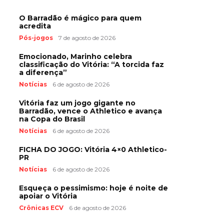
O Barradão é mágico para quem
acredita
Pós-jogos
7 de agosto de 2026
Emocionado, Marinho celebra
classificação do Vitória: “A torcida faz
a diferença”
Notícias
6 de agosto de 2026
Vitória faz um jogo gigante no
Barradão, vence o Athletico e avança
na Copa do Brasil
Notícias
6 de agosto de 2026
FICHA DO JOGO: Vitória 4×0 Athletico-
PR
Notícias
6 de agosto de 2026
Esqueça o pessimismo: hoje é noite de
apoiar o Vitória
Crônicas ECV
6 de agosto de 2026