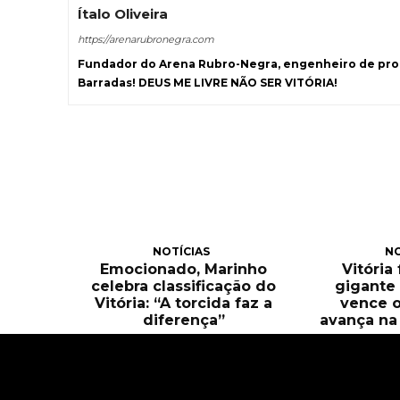
Ítalo Oliveira
https://arenarubronegra.com
Fundador do Arena Rubro-Negra, engenheiro de prod
Barradas! DEUS ME LIVRE NÃO SER VITÓRIA!
NOTÍCIAS
NO
Emocionado, Marinho
Vitória
celebra classificação do
gigante 
Vitória: “A torcida faz a
vence o
diferença”
avança na 