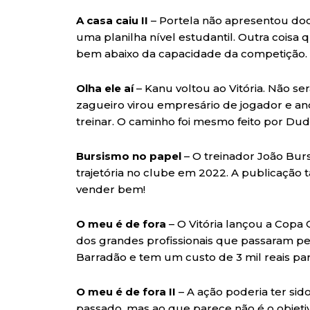
A casa caiu II
– Portela não apresentou do
uma planilha nível estudantil. Outra coisa
bem abaixo da capacidade da competição. Ou
Olha ele aí
– Kanu voltou ao Vitória. Não se
zagueiro virou empresário de jogador e and
treinar. O caminho foi mesmo feito por Du
Bursismo no papel
– O treinador João Burs
trajetória no clube em 2022. A publicação t
vender bem!
O meu é de fora
– O Vitória lançou a Co
dos grandes profissionais que passaram pe
Barradão e tem um custo de 3 mil reais para
O meu é de fora II
– A ação poderia ter si
passado, mas ao que parece não é o objeti