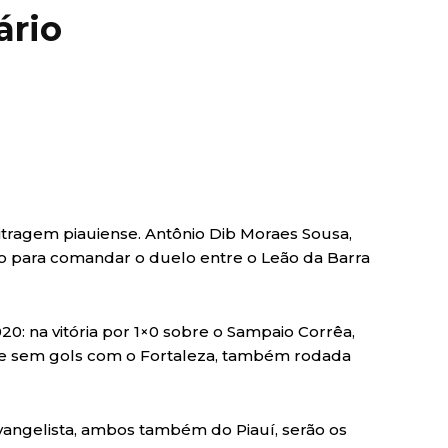
ário
bitragem piauiense. Antônio Dib Moraes Sousa,
o para comandar o duelo entre o Leão da Barra
020: na vitória por 1×0 sobre o Sampaio Corrêa,
te sem gols com o Fortaleza, também rodada
vangelista, ambos também do Piauí, serão os