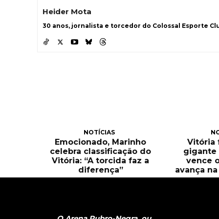
Heider Mota
30 anos, jornalista e torcedor do Colossal Esporte Clu
NOTÍCIAS
NO
Emocionado, Marinho
Vitória
celebra classificação do
gigante 
Vitória: “A torcida faz a
vence o
diferença”
avança na 
O Arena Rubro-Negra, ou