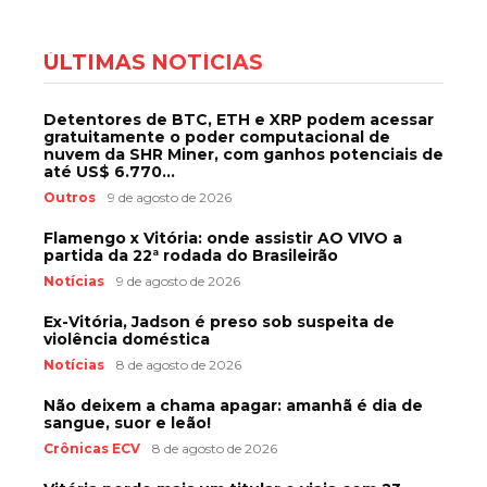
ÚLTIMAS NOTÍCIAS
Detentores de BTC, ETH e XRP podem acessar
gratuitamente o poder computacional de
nuvem da SHR Miner, com ganhos potenciais de
até US$ 6.770...
Outros
9 de agosto de 2026
Flamengo x Vitória: onde assistir AO VIVO a
partida da 22ª rodada do Brasileirão
Notícias
9 de agosto de 2026
Ex-Vitória, Jadson é preso sob suspeita de
violência doméstica
Notícias
8 de agosto de 2026
Não deixem a chama apagar: amanhã é dia de
sangue, suor e leão!
Crônicas ECV
8 de agosto de 2026