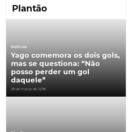
Plantão
Notícias
Yago comemora os dois gols,
mas se questiona: “Não
posso perder um gol
daquele”
28 de março de 2018