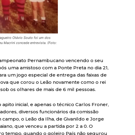
zagueiro Otávio Souto foi um dos
 Macrini concede entrevista. (Foto:
do Campeonato Pernambucano vencendo o seu
Após uma amistoso com a Ponte Preta no dia 21,
a um jogo especial de entrega das faixas de
ova que corou o Leão novamente como o rei
sob os olhares de mais de 6 mil pessoas.
apito inicial, e apenas o técnico Carlos Froner,
gadores, diversos funcionários da comissão
ampo, o Leão da Ilha, de Givanildo e Jorge
ano, que venceu a partida por 2 a 0. O
eiro tempo, quando o goleiro País não segurou