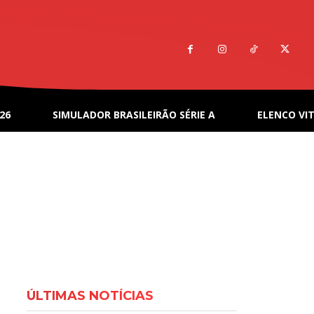
26
SIMULADOR BRASILEIRÃO SÉRIE A
ELENCO VIT
ÚLTIMAS NOTÍCIAS