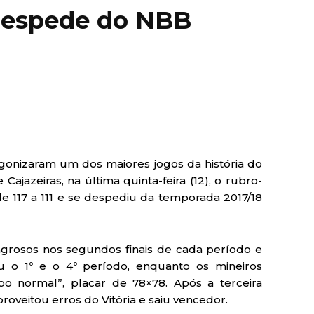
 despede do NBB
agonizaram um dos maiores jogos da história do
Cajazeiras, na última quinta-feira (12), o rubro-
e 117 a 111 e se despediu da temporada 2017/18
lagrosos nos segundos finais de cada período e
u o 1º e o 4º período, enquanto os mineiros
po normal”, placar de 78×78. Após a terceira
roveitou erros do Vitória e saiu vencedor.